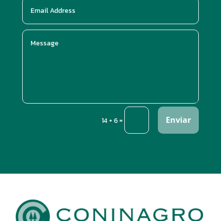
Enviar
=
14 + 6