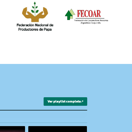
Ver playlist completa
↗