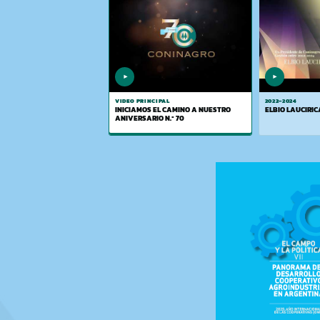
▶
▶
VIDEO PRINCIPAL
2022–2024
INICIAMOS EL CAMINO A NUESTRO
ELBIO LAUCIRIC
ANIVERSARIO N.º 70