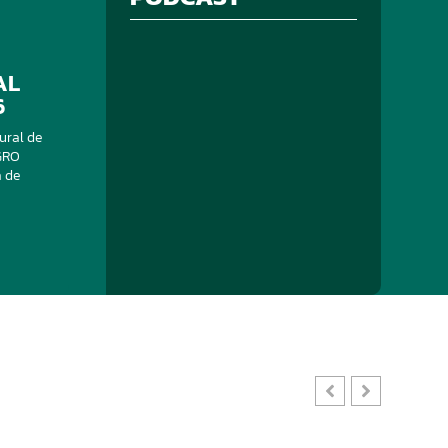
AL
6
ural de
GRO
a de