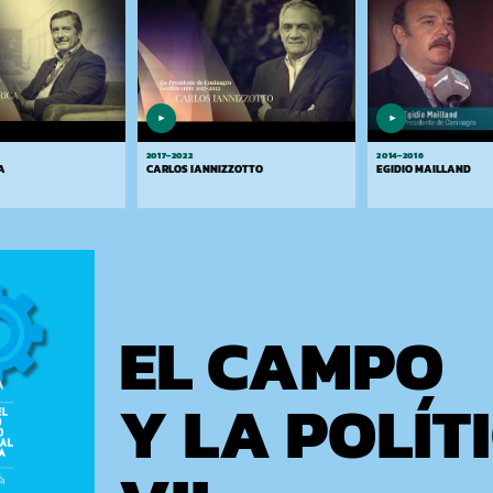
▶
▶
2017–2022
2014–2016
A
CARLOS IANNIZZOTTO
EGIDIO MAILLAND
EL CAMPO
Y LA POLÍT