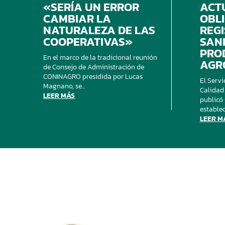
«SERÍA UN ERROR
ACT
CAMBIAR LA
OBL
NATURALEZA DE LAS
REG
COOPERATIVAS»
SANI
PRO
En el marco de la tradicional reunión
AGR
de Consejo de Administración de
CONINAGRO presidida por Lucas
El Servi
Magnano, se...
Calidad
LEER MÁS
publicó
establece
LEER M