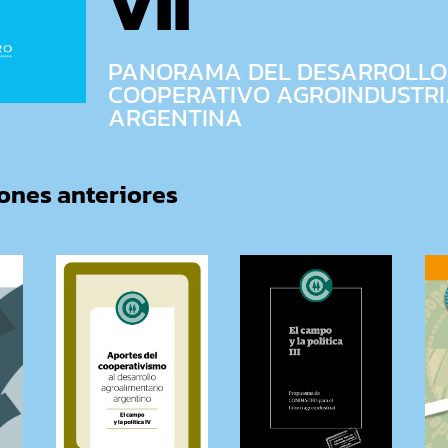
VII
PANORAMA DEL DESARROLLO
COOPERATIVO AGROINDUSTRI
ARGENTINA
iones anteriores