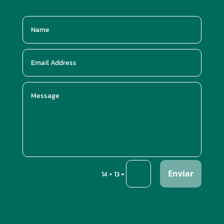
Enviar
=
14 + 13