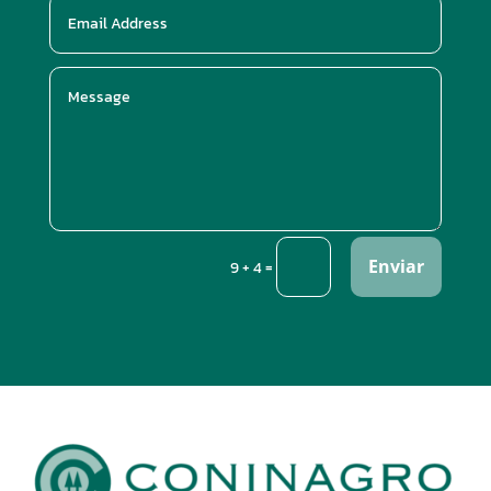
Enviar
=
9 + 4