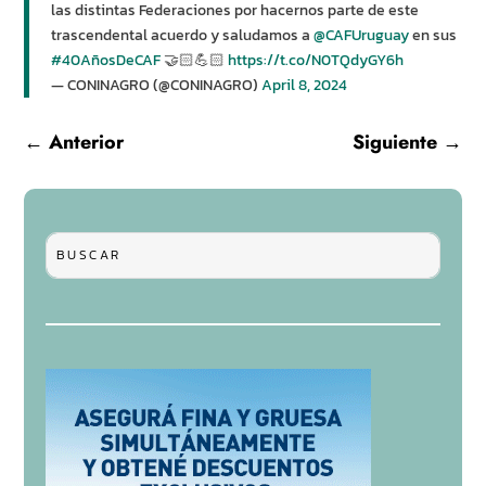
las distintas Federaciones por hacernos parte de este
trascendental acuerdo y saludamos a
@CAFUruguay
en sus
#40AñosDeCAF
🤝🏻💪🏻
https://t.co/N0TQdyGY6h
— CONINAGRO (@CONINAGRO)
April 8, 2024
←
Anterior
Siguiente
→