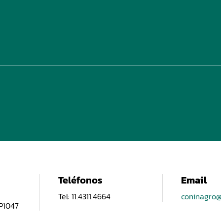
Teléfonos
Email
Tel: 11.4311.4664
coninagro@
CP1047