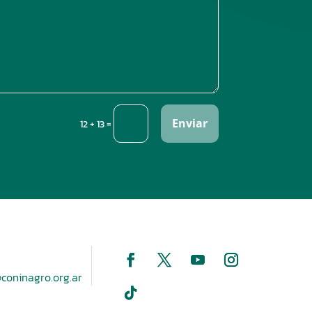
Enviar
=
12 + 13
coninagro.org.ar