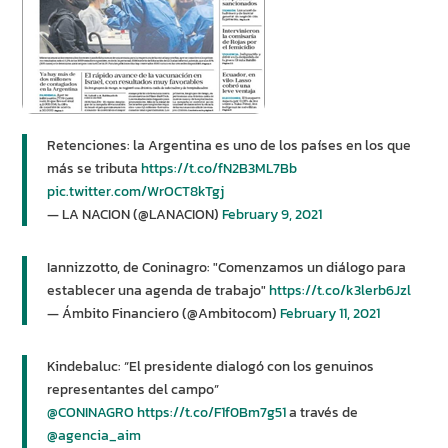
Retenciones: la Argentina es uno de los países en los que
más se tributa
https://t.co/fN2B3ML7Bb
pic.twitter.com/WrOCT8kTgj
— LA NACION (@LANACION)
February 9, 2021
Iannizzotto, de Coninagro: "Comenzamos un diálogo para
establecer una agenda de trabajo"
https://t.co/k3lerb6Jzl
— Ámbito Financiero (@Ambitocom)
February 11, 2021
Kindebaluc: “El presidente dialogó con los genuinos
representantes del campo”
@CONINAGRO
https://t.co/F1f0Bm7g51
a través de
@agencia_aim