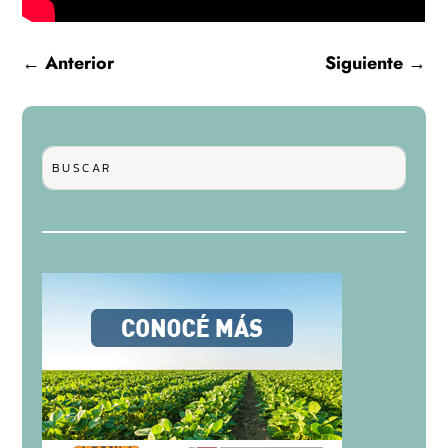
←
Anterior
Siguiente
→