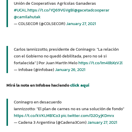
Unión de Cooperativas Agrícolas Ganaderas
#UCAL
.
https://t.co/YQ69VGVgBi
@gacetadcooperar
@camilahutak
— COLSECOR (@COLSECOR)
January 27, 2021
Carlos Iannizzotto, presidente de Coninagro: “La relación
con el Gobierno no quedó debilitada, pero no sé si
fortalecida” | Por Juan Martín Melo
https://t.co/Im48bXzV2l
— infobae (@infobae)
January 26, 2021
Mirá la nota en Infobae haciendo
click aquí
Coninagro en desacuerdo
Iannizzotto: “El plan de carnes no es una solución de fondo"
https://t.co/kVKLMB1Co3
pic.twitter.com/D2OyjKDmrx
— Cadena 3 Argentina (@Cadena3Com)
January 27, 2021