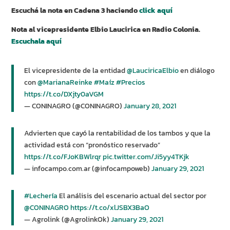
Escuchá la nota en Cadena 3 haciendo
click aquí
Nota al vicepresidente E
lbio Laucirica
en Radio Colonia.
Escuchala aquí
El vicepresidente de la entidad ⁦
@LauciricaElbio
⁩ en diálogo
con ⁦
@MarianaReinke
⁩
#Maíz
#Precios
https://t.co/DXjty0aVGM
— CONINAGRO (@CONINAGRO)
January 28, 2021
Advierten que cayó la rentabilidad de los tambos y que la
actividad está con “pronóstico reservado”
https://t.co/FJoKBWlrqr
pic.twitter.com/Ji5yy4TKjk
— infocampo.com.ar (@infocampoweb)
January 29, 2021
#Lechería
El análisis del escenario actual del sector por
@CONINAGRO
https://t.co/xlJSBX3BaO
— Agrolink (@AgrolinkOk)
January 29, 2021