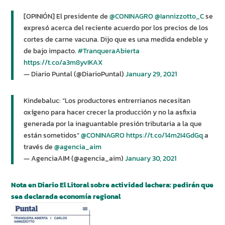
[OPINIÓN] El presidente de
@CONINAGRO
@Iannizzotto_C
se
expresó acerca del reciente acuerdo por los precios de los
cortes de carne vacuna. Dijo que es una medida endeble y
de bajo impacto.
#TranqueraAbierta
https://t.co/a3m8yvIKAX
— Diario Puntal (@DiarioPuntal)
January 29, 2021
Kindebaluc: “Los productores entrerrianos necesitan
oxígeno para hacer crecer la producción y no la asfixia
generada por la inaguantable presión tributaria a la que
están sometidos”
@CONINAGRO
https://t.co/14m2I4GdGq
a
través de
@agencia_aim
— AgenciaAIM (@agencia_aim)
January 30, 2021
Nota en Diario El Litoral sobre actividad lechera: pedirán que
sea declarada economía regional