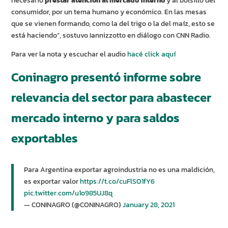
necesario
prestar atención al mercado interno
y al bolsillo del
consumidor, por un tema humano y económico. En las mesas
que se vienen formando, como la del trigo o la del maíz, esto se
está haciendo”, sostuvo Iannizzotto en diálogo con CNN Radio.
Para ver la nota y escuchar el audio
hacé click aquí
Coninagro presentó informe sobre
relevancia del sector para abastecer
mercado interno y para saldos
exportables
Para Argentina exportar agroindustria no es una maldición,
es exportar valor
https://t.co/cuFlSO1fY6
pic.twitter.com/u1o985UJ8q
— CONINAGRO (@CONINAGRO)
January 28, 2021