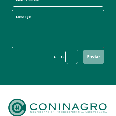
Enviar
=
4 + 13