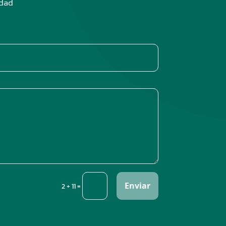
edad
Enviar
=
2 + 11