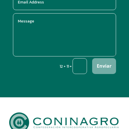
Enviar
=
12 + 11