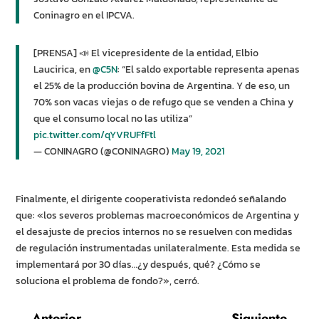
Coninagro en el IPCVA.
[PRENSA] 📣 El vicepresidente de la entidad, Elbio
Laucirica, en
@C5N
: “El saldo exportable representa apenas
el 25% de la producción bovina de Argentina. Y de eso, un
70% son vacas viejas o de refugo que se venden a China y
que el consumo local no las utiliza”
pic.twitter.com/qYVRUFfFtl
— CONINAGRO (@CONINAGRO)
May 19, 2021
Finalmente, el dirigente cooperativista redondeó señalando
que: «los severos problemas macroeconómicos de Argentina y
el desajuste de precios internos no se resuelven con medidas
de regulación instrumentadas unilateralmente. Esta medida se
implementará por 30 días…¿y después, qué? ¿Cómo se
soluciona el problema de fondo?», cerró.
←
Anterior
Siguiente
→