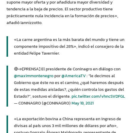
supone mayor oferta y por añadidura mayor diversidad y
tendencia a la baja de precios. El sector productivo tiene
prácticamente nula incidencia en la formación de precios»,
añadió Iannizzotto.
«La carne argentina es la más barata del mundo y tiene un
componente impositivo del 28%», indicó el consejero de la
entidad Felipe Tavernier.
🔴📣[PRENSA] El presidente de Coninagro en diálogo con
@maximmontenegro
por
@AmericaTV
: “le decimos al
Gobierno que éste no es el camino, ¿qué haremos después
de estas medidas aisladas?, ¿quién controla los gastos del
Estado?”, sostuvo el dirigente.
pic.twitter.com/vhncSVDFGL
— CONINAGRO (@CONINAGRO)
May 18, 2021
«La exportación bovina a China representa en ingreso de
divisas al país unos 3 mil millones de dólares por año»,
sostuvo Gonzalo Álvarez Maldonado, representante de