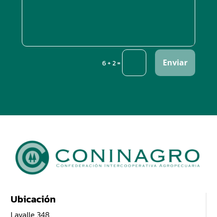
Enviar
=
6 + 2
Ubicación
Lavalle 348,