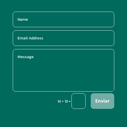
Enviar
=
14 + 13