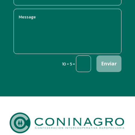
Enviar
=
10 + 5