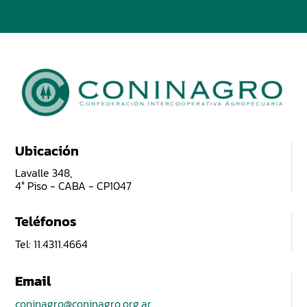
Ubicación
Lavalle 348,
4° Piso - CABA - CP1047
Teléfonos
Tel: 11.4311.4664
Email
coninagro@coninagro.org.ar