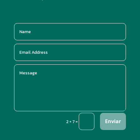
Enviar
=
2 + 7