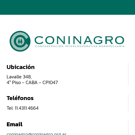
Ubicación
Lavalle 348,
4° Piso - CABA - CP1047
Teléfonos
Tel: 11.4311.4664
Email
coninagro@coninagro.org.ar