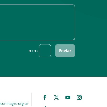
Enviar
=
8 + 9
coninagro.org.ar