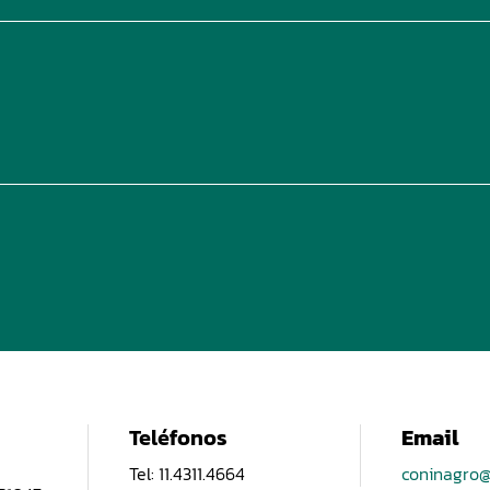
Teléfonos
Email
Tel: 11.4311.4664
coninagro@