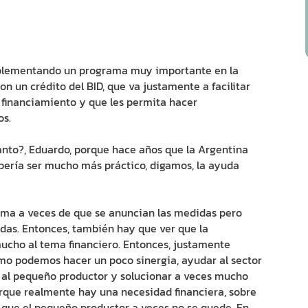
plementando un programa muy importante en la
n un crédito del BID, que va justamente a facilitar
e financiamiento y que les permita hacer
os.
to?, Eduardo, porque hace años que la Argentina
ebería ser mucho más práctico, digamos, la ayuda
ma a veces de que se anuncian las medidas pero
das. Entonces, también hay que ver que la
ucho al tema financiero. Entonces, justamente
o podemos hacer un poco sinergia, ayudar al sector
gue al pequeño productor y solucionar a veces mucho
rque realmente hay una necesidad financiera, sobre
a que el pequeño productor a veces no se quede. En