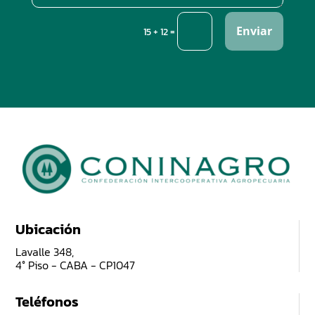
Enviar
=
15 + 12
Ubicación
Lavalle 348,
4° Piso - CABA - CP1047
Teléfonos