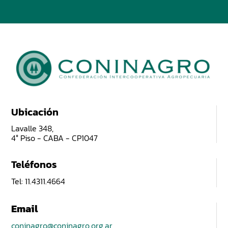
Ubicación
Lavalle 348,
4° Piso - CABA - CP1047
Teléfonos
Tel: 11.4311.4664
Email
coninagro@coninagro.org.ar