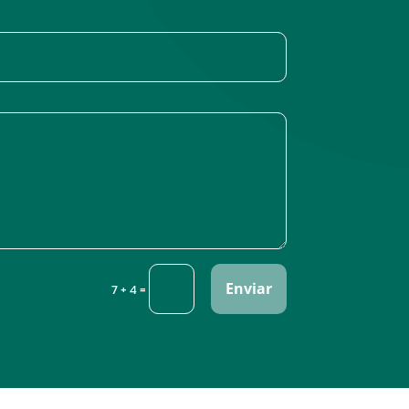
Enviar
=
7 + 4