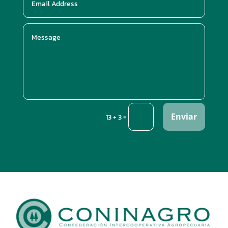
Enviar
=
13 + 3