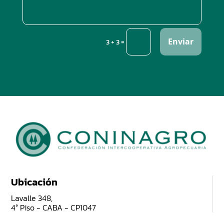
Enviar
=
3 + 3
Ubicación
Lavalle 348,
4° Piso - CABA - CP1047