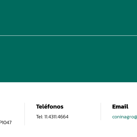
Teléfonos
Email
Tel: 11.4311.4664
coninagro@
CP1047