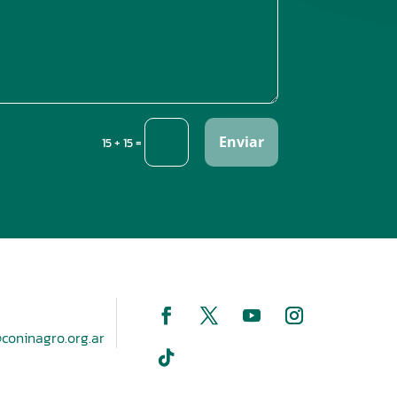
Enviar
=
15 + 15
coninagro.org.ar