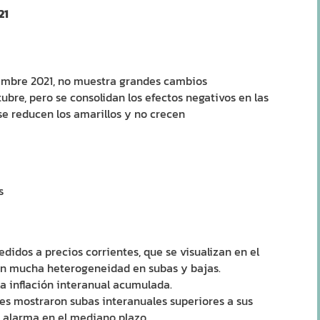
21
iembre 2021, no muestra grandes cambios
tubre, pero se consolidan los efectos negativos en las
 se reducen los amarillos y no crecen
s
didos a precios corrientes, que se visualizan en el
ron mucha heterogeneidad en subas y bajas.
la inflación interanual acumulada.
ades mostraron subas interanuales superiores a sus
e alarma en el mediano plazo.