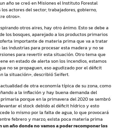
 un año se creó en Misiones el Instituto Forestal
os actores del sector; trabajadores, gobierno,
tre otros».
respirando otros aires, hay otro ánimo. Esto se debe a
e los bosques, aparejado a los productos primarios
reoferta importante de materia prima que va a tratar
e las industrias para procesar esta madera y no se
siones para revertir esta situación. Otro tema que
ene en estado de alerta son los incendios, estamos
que no se propaguen, eso agudizado por el déficit
n la situación», describió Seifert.
la actualidad de otra economía típica de su zona, como
añando a la inflación y hay buena demanda del
primaria porque en la primavera del 2020 se sembró
evantar el stock debido al déficit hídrico y esto
ucede lo mismo por la falta de agua, lo que provocará
ntre febrero y marzo, exista poca materia prima
n un año donde no vamos a poder recomponer los