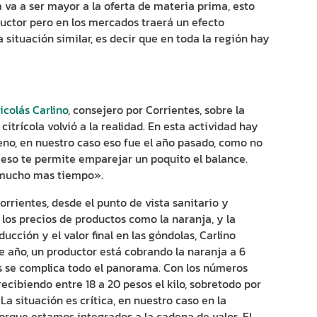
 va a ser mayor a la oferta de materia prima, esto
ductor pero en los mercados traerá un efecto
 situación similar, es decir que en toda la región hay
colás Carlino
, consejero por Corrientes, sobre la
 citrícola volvió a la realidad. En esta actividad hay
eno, en nuestro caso eso fue el año pasado, como no
y eso te permite emparejar un poquito el balance.
 mucho mas tiempo».
Corrientes, desde el punto de vista sanitario y
 los precios de productos como la naranja, y la
ucción y el valor final en las góndolas, Carlino
e año, un productor está cobrando la naranja a 6
os se complica todo el panorama. Con los números
ecibiendo entre 18 a 20 pesos el kilo, sobretodo por
La situación es crítica, en nuestro caso en la
rque estamos integrados a la cadena de valor. El