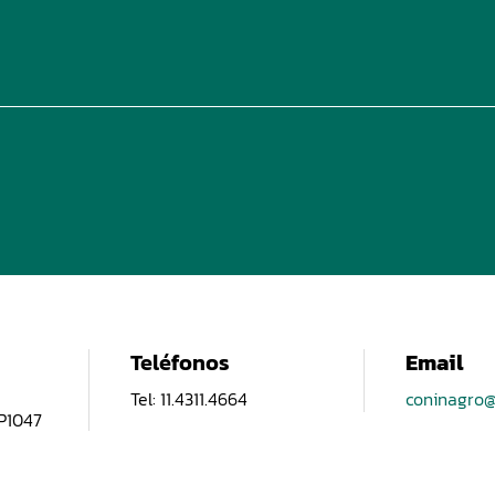
Teléfonos
Email
Tel: 11.4311.4664
coninagro@
CP1047