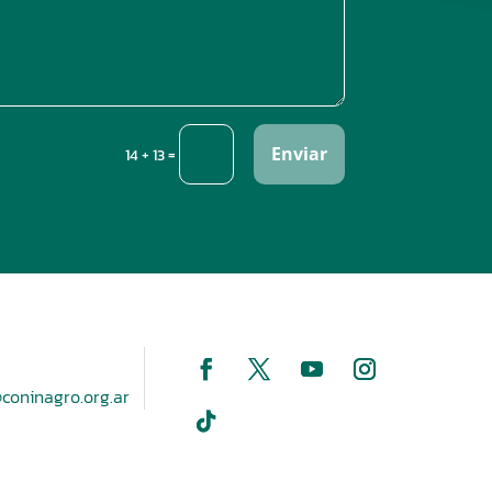
Enviar
=
14 + 13
coninagro.org.ar