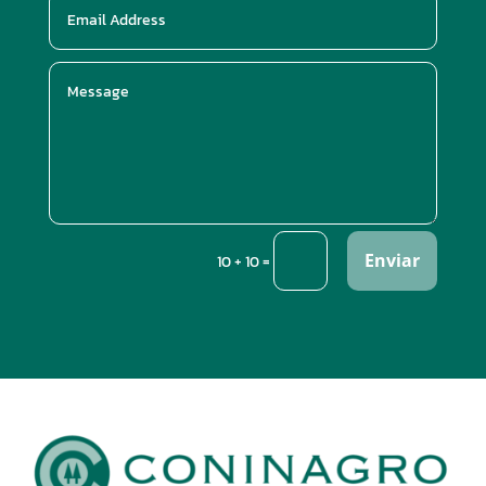
Enviar
=
10 + 10