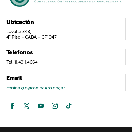
Ubicación
Lavalle 348,
4° Piso - CABA - CP1047
Teléfonos
Tel: 11.4311.4664
Email
coninagro@coninagro.org.ar