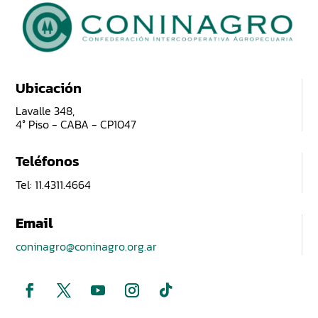
Ubicación
Lavalle 348,
4° Piso - CABA - CP1047
Teléfonos
Tel: 11.4311.4664
Email
coninagro@coninagro.org.ar