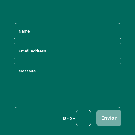
Enviar
=
13 + 5