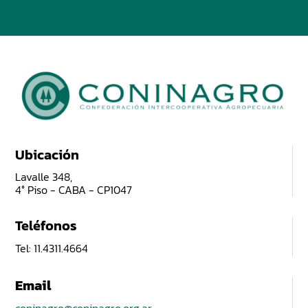
Ubicación
Lavalle 348,
4° Piso - CABA - CP1047
Teléfonos
Tel: 11.4311.4664
Email
coninagro@coninagro.org.ar