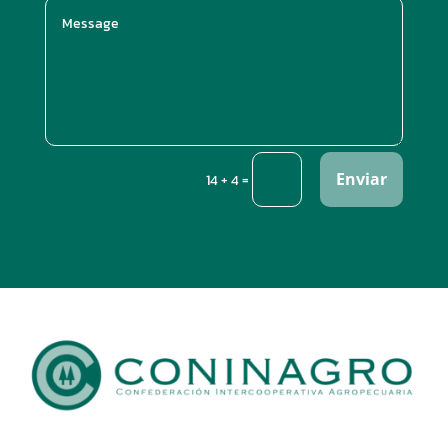
Enviar
=
14 + 4