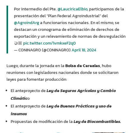
Por intermedio del Pte.
@LauciricaElbio
, participamos de la
presentación del “Plan Federal Agroindustrial” del
@AgroindArg
a funcionarios nacionales. En el mismo, se
destacan un cronograma de eliminación de derechos de
exportación y un relevamiento de normas de desregulación
🤝🏼
pic.twitter.com/1vmkxeF2q0
— CONINAGRO (@CONINAGRO)
April 18, 2024
Luego, durante la jornada en la
Bolsa de Cereales
, hubo
reuniones con legisladores nacionales donde se solicitaron
leyes para fomentar producción:
El anteproyecto de
Ley de Seguros Agrícolas y Cambio
Climátic
o
El anteproyecto de
Ley de Buenas Prácticas y uso de
insumos
Propuestas de modificación de la
Ley de Biocombustibles.