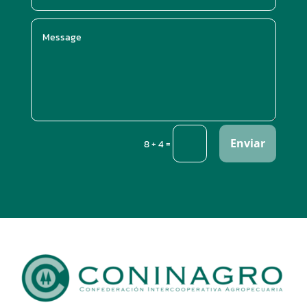
Enviar
=
8 + 4