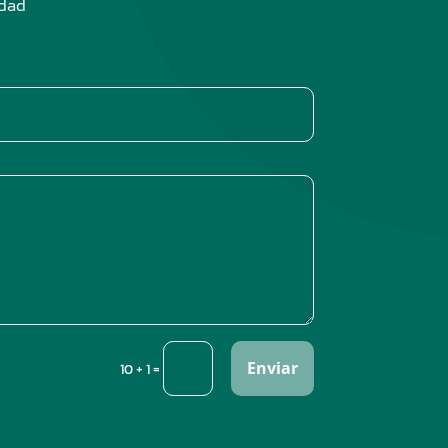
edad
Enviar
=
10 + 1