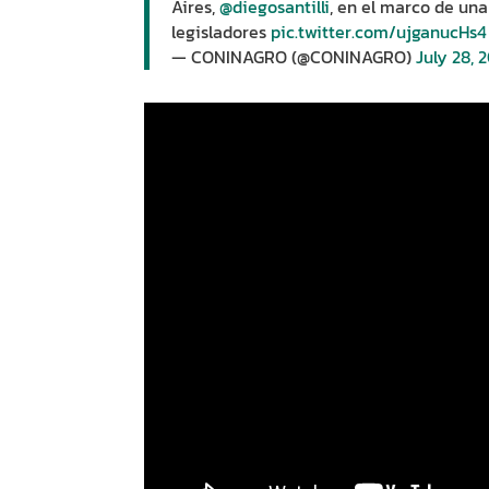
Aires,
@diegosantilli
, en el marco de un
legisladores
pic.twitter.com/ujganucHs4
— CONINAGRO (@CONINAGRO)
July 28, 