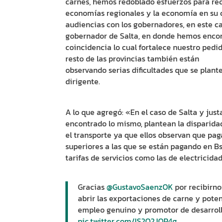
carnes, hemos redoblado esfuerzos para rec
economías regionales y la economía en su c
audiencias con los gobernadores, en este c
gobernador de Salta, en donde hemos encon
coincidencia lo cual fortalece nuestro pedi
resto de las provincias también están
observando serias dificultades que se plante
dirigente.
A lo que agregó: «En el caso de Salta y j
encontrado lo mismo, plantean la disparidad
el transporte ya que ellos observan que pag
superiores a las que se están pagando en Bs 
tarifas de servicios como las de electricida
Gracias
@GustavoSaenzOK
por recibirno
abrir las exportaciones de carne y pote
empleo genuino y promotor de desarrollo
pic.twitter.com/IS2Q2JQP4g