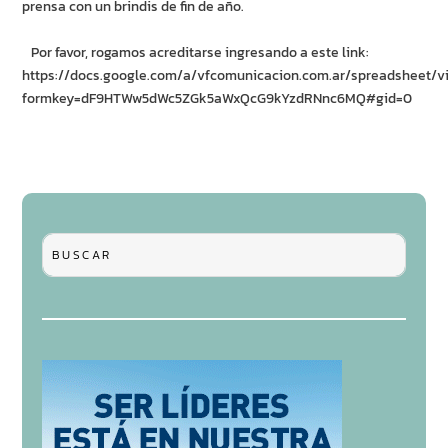
prensa con un brindis de fin de año.
Por favor, rogamos acreditarse ingresando a este link:
https://docs.google.com/a/vfcomunicacion.com.ar/spreadsheet/v
formkey=dF9HTWw5dWc5ZGk5aWxQcG9kYzdRNnc6MQ#gid=0