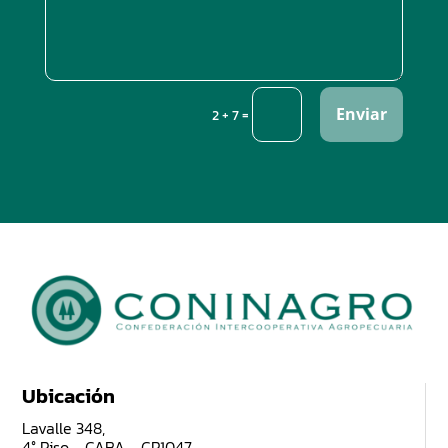
Enviar
=
2 + 7
Ubicación
Lavalle 348,
4° Piso - CABA - CP1047