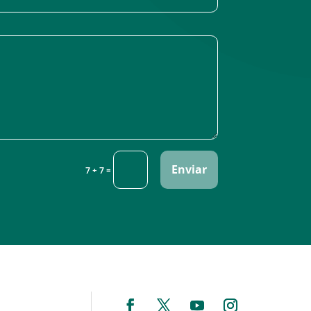
Enviar
=
7 + 7