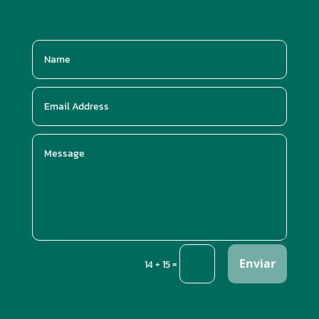
Enviar
=
14 + 15