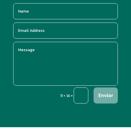
Enviar
=
11 + 14