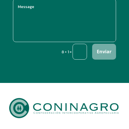
Enviar
=
8 + 1