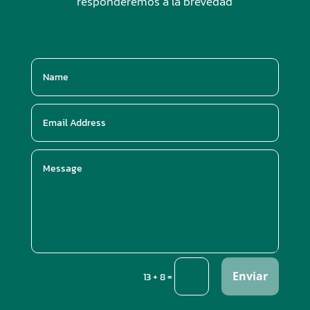
responderemos a la brevedad
Enviar
=
13 + 8