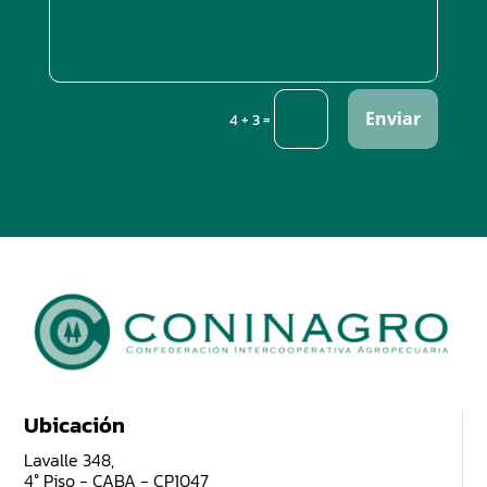
Enviar
=
4 + 3
Ubicación
Lavalle 348,
4° Piso - CABA - CP1047