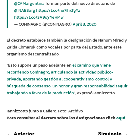
@CAMargentina
forman parte del nuevo directorio de
@INAESarg
https://t.co/ne7IhxTgYz
https://t.co/3A9qYYeHMw
— CONINAGRO (@CONINAGRO)
April 3, 2020
El decreto establece también la designación de Nahum Mirad y
Zaida Chmaruk como vocales por parte del Estado, ante este
organismo descentralizado.
“Esto supone un paso adelante en
el camino que viene
recorriendo Coninagro, articulando la actividad público-
privada, aportando gestión al cooperativismo, control y
búsqueda de consenso. Un honor y gran responsabilidad seguir
trabajando a favor de la producción
”, expresó Iannizzotto.
Iannizzotto junto a Cafiero. Foto: Archivo
Para consultar el decreto sobre las designaciones click
aquí
←
Anterior
Siguiente
→