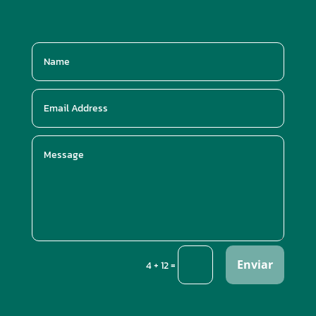
Enviar
=
4 + 12