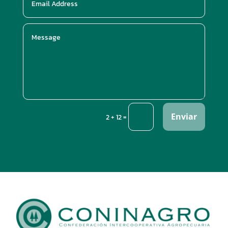
Enviar
=
2 + 12