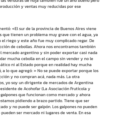
 las verduras de hoja también fue un año bueno pero
producción y ventas muy reducidas por ese
mentó: «El sur de la provincia de Buenos Aires viene
as que tienen un problema muy grave con el agua, ya
el riego y este año fue muy complicado regar. De
ucción de cebollas. Ahora nos encontramos también
l mercado argentino y sin poder exportar casi nada
edar mucha cebolla en el campo sin vender y no le
mático ni al Estado porque en realidad hay mucha
, a lo que agregó: » No se puede exportar porque los
cción y no compran acá, nada más. La otra
os, yo soy un dirigente de mercados de Argentina
sidente de Acohofar (La Asociación Frutícola y
s galpones que funcionan como mercado y ahora
stamos pidiendo a brazo partido. Tiene que ser
cado y no puede ser galpón. Los galpones no pueden
o pueden ser mercado ni lugares de venta. En esa