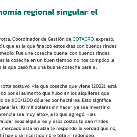
omía regional singular: el
Crotta, Coordinador de Gestión de
COTAGRO
, expresó:
, que es la que finalizó estos días con buenos rindes
romedio. Fue una cosecha buena, con buenos rindes,
ar la cosecha en un buen tiempo, no nos complicó la
e la que pasó fue una buena cosecha para el
Crotta sostuvo: «la que cosecha que viene (2022), está
do por el aumento que hubo en los alquileres que
o de 1100/1200 dólares por hectárea. Esto significa
anarías 110 mil dólares sin hacer, ya sea invertir o
erencia sea muy alto», a lo que agregó: «las
lidar esos alquileres y esos costos te dan rindes
l mercado está en alza te respondo, la verdad que no,
ahí hay una incertidumbre total», redondeó.