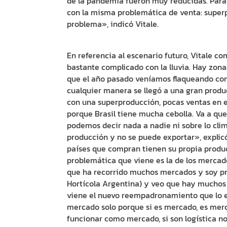
de la pandemia fueron muy reducidas. Para
con la misma problemática de venta: super
problema», indicó Vitale.
En referencia al escenario futuro, Vitale co
bastante complicado con la lluvia. Hay zon
que el año pasado veníamos flaqueando con 
cualquier manera se llegó a una gran prod
con una superproducción, pocas ventas en e
porque Brasil tiene mucha cebolla. Va a qu
podemos decir nada a nadie ni sobre lo cli
producción y no se puede exportar», explicó
países que compran tienen su propia produ
problemática que viene es la de los mercad
que ha recorrido muchos mercados y soy pre
Hortícola Argentina) y veo que hay mucho
viene el nuevo reempadronamiento que lo e
mercado solo porque si es mercado, es mer
funcionar como mercado, si son logística n