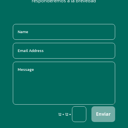
responderemos a la brevedad
Enviar
=
12 + 12