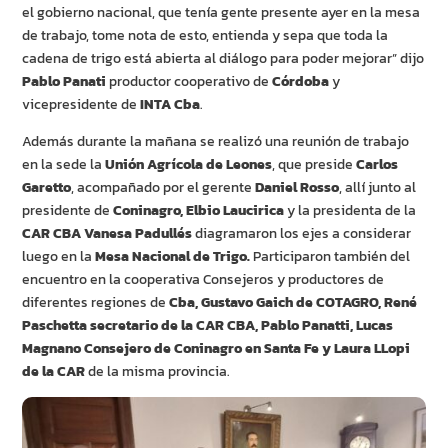
el gobierno nacional, que tenía gente presente ayer en la mesa
de trabajo, tome nota de esto, entienda y sepa que toda la
cadena de trigo está abierta al diálogo para poder mejorar” dijo
Pablo Panati
productor cooperativo de
Córdoba
y
vicepresidente de
INTA Cba
.
Además durante la mañana se realizó una reunión de trabajo
en la sede la
Unión Agrícola de Leones
, que preside
Carlos
Garetto
, acompañado por el gerente
Daniel Rosso
, allí junto al
presidente de
Coninagro, Elbio Laucirica
y la presidenta de la
CAR CBA Vanesa Padullés
diagramaron los ejes a considerar
luego en la
Mesa Nacional de Trigo.
Participaron también del
encuentro en la cooperativa Consejeros y productores de
diferentes regiones de
Cba, Gustavo Gaich de COTAGRO, René
Paschetta secretario de la CAR CBA, Pablo Panatti, Lucas
Magnano Consejero de Coninagro en Santa Fe y Laura LLopi
de la CAR
de la misma provincia.