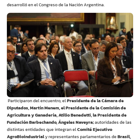
desarrolló en el Congreso de la Nación Argentina.
Participaron del encuentro, el
Presidente de la Cámara de
Diputados, Martín Menem, el Presidente de la Comisión de
Agricultura y Ganadería, Atilio Benedetti, la Presidenta de
Fundación Barbechando, Ángeles Naveyra;
autoridades de las
distintas entidades que integran el
Comité Ejecutivo
AgroBioindustrial
y representantes parlamentarios de
Brasil,