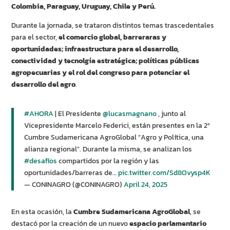
Colombia, Paraguay, Uruguay, Chile y Perú.
Durante la jornada, se trataron distintos temas trascedentales
para el sector,
el comercio global, barreraras y
oportunidades; infraestructura para el desarrollo,
conectividad y tecnolgía estratégica; políticas públicas
agropecuarias y el rol del congreso para potenciar el
desarrollo del agro
.
#AHORA
| El Presidente
@lucasmagnano
, junto al
Vicepresidente Marcelo Federici, están presentes en la 2º
Cumbre Sudamericana AgroGlobal “Agro y Política, una
alianza regional”. Durante la misma, se analizan los
#desafíos
compartidos por la región y las
oportunidades/barreras de…
pic.twitter.com/Sd8Ovysp4K
— CONINAGRO (@CONINAGRO)
April 24, 2025
En esta ocasión, la
Cumbre Sudamericana AgroGlobal
, se
destacó por la creación de un nuevo
espacio parlamentario