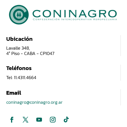
Ubicación
Lavalle 348,
4° Piso - CABA - CP1047
Teléfonos
Tel: 11.4311.4664
Email
coninagro@coninagro.org.ar