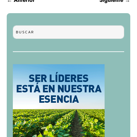
←
Anterior
Siguiente
→