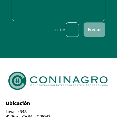
Enviar
=
3 + 13
Ubicación
Lavalle 348,
4° Piso - CABA - CP1047