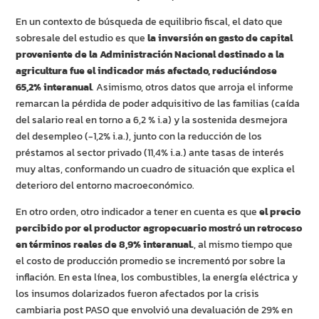
En un contexto de búsqueda de equilibrio fiscal, el dato que
sobresale del estudio es que
la inversión en gasto de capital
proveniente de la Administración Nacional destinado a la
agricultura fue el indicador más afectado, reduciéndose
65,2% interanual
. Asimismo, otros datos que arroja el informe
remarcan la pérdida de poder adquisitivo de las familias (caída
del salario real en torno a 6,2 % i.a) y la sostenida desmejora
del desempleo (-1,2% i.a.), junto con la reducción de los
préstamos al sector privado (11,4% i.a.) ante tasas de interés
muy altas, conformando un cuadro de situación que explica el
deterioro del entorno macroeconómico.
En otro orden, otro indicador a tener en cuenta es que
el precio
percibido por el productor agropecuario mostró un retroceso
en términos reales de 8,9% interanual.
, al mismo tiempo que
el costo de producción promedio se incrementó por sobre la
inflación. En esta línea, los combustibles, la energía eléctrica y
los insumos dolarizados fueron afectados por la crisis
cambiaria post PASO que envolvió una devaluación de 29% en