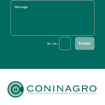
Enviar
=
10 + 14